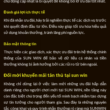
chủ động cập nhật là bí quyết để không bỏ lỡ ưu đãi tốt nhất.
Đánh giá lợi ích thực tế
Khi đã nhận ưu đãi, hãy trải nghiệm thực tế các dịch vụ trước
khi quyết định đầu tư lớn. Điều này giúp tối ưu hóa hiệu quả
sử dụng khoản thưởng, tránh lãng phí nguồn lực.
Bảo mật thông tin
Thực hiện các giao dịch, xác thực ưu đãi trên hệ thống chính
thống của SUN WIN để bảo vệ dữ liệu cá nhân và tiền
thưởng không bị ảnh hưởng bởi các rủi ro từ bên ngoài.
Đổi mới khuyến mãi tân thủ tại sun win
Không chỉ dừng lại ở việc làm mới những ưu đãi hấp dẫn
dành riêng cho người chơi mới tại SUN WIN, nền tảng này
còn đặc biệt chú trọng đến yếu tố minh bạch nhằm tạo dựng
sự tin tưởng cho người tham gia. Sau đây là những nguyên
tắc công khai và quy trình nhận thưởng rõ ràng mà SUNWIN