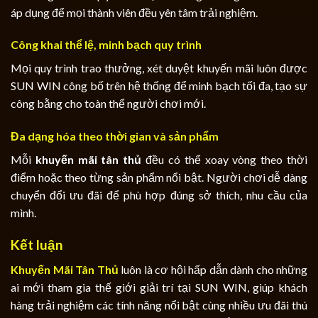
áp dụng để mọi thành viên đều yên tâm trải nghiệm.
Công khai thể lệ, minh bạch quy trình
Mọi quy trình trao thưởng, xét duyệt khuyến mãi luôn được
SUN WIN công bố trên hệ thống để minh bạch tối đa, tạo sự
công bằng cho toàn thể người chơi mới.
Đa dạng hóa theo thời gian và sản phẩm
Mỗi
khuyến mãi tân thủ
đều có thể xoay vòng theo thời
điểm hoặc theo từng sản phẩm nổi bật. Người chơi dễ dàng
chuyển đổi ưu đãi để phù hợp đúng sở thích, nhu cầu của
mình.
Kết luận
Khuyến Mãi Tân Thủ
luôn là cơ hội hấp dẫn dành cho những
ai mới tham gia thế giới giải trí tại SUN WIN, giúp khách
hàng trải nghiệm các tính năng nổi bật cùng nhiều ưu đãi thú