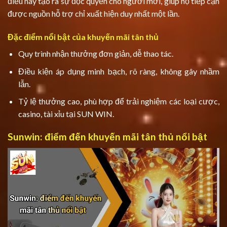
điều này tạo ra sự độc quyền cho người mới, giúp họ tiếp cận
được nguồn hỗ trợ chỉ xuất hiện duy nhất một lần.
Đặc điểm nổi bật của khuyến mãi tân thủ
Quy trình nhận thưởng đơn giản, dễ thao tác.
Điều kiện áp dụng minh bạch, rõ ràng, không gây nhầm
lẫn.
Tỷ lệ thưởng cao, phù hợp để trải nghiệm các loại cược,
casino, tài xỉu tại SUN WIN.
Sunwin: điểm đến khuyến mãi tân thủ nổi bật