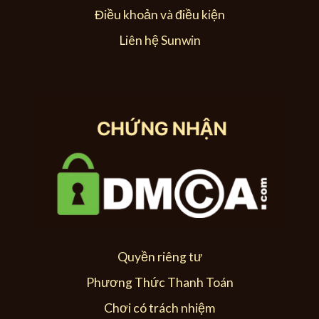
Điều khoản và điều kiện
Liên hệ Sunwin
Quyền riêng tư
Phương Thức Thanh Toán
Chơi có trách nhiệm