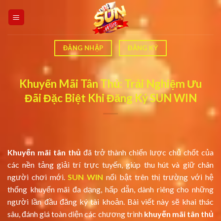
Skip
to
content
ĐĂNG NHẬP
ĐĂNG KÝ
Khuyến Mãi Tân Thủ: Trải Nghiệm Ưu
Đãi Đặc Biệt Khi Đăng Ký SUN WIN
Khuyến mãi tân thủ
đã trở thành chiến lược chủ chốt của
các nền tảng giải trí trực tuyến, giúp thu hút và giữ chân
người chơi mới.
SUN WIN
nổi bật trên thị trường với hệ
thống khuyến mãi đa dạng, hấp dẫn, dành riêng cho những
người lần đầu đăng ký tài khoản. Bài viết này sẽ khai thác
sâu, đánh giá toàn diện các chương trình
khuyến mãi tân thủ