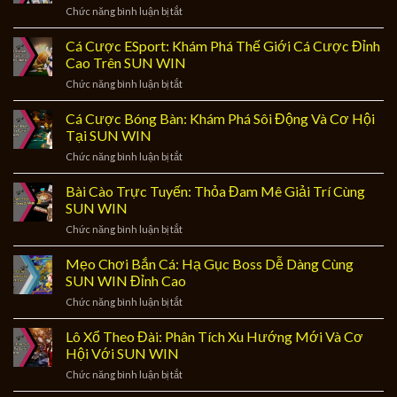
Chức năng bình luận bị tắt
ở
Đặt
Cược
Cá Cược ESport: Khám Phá Thế Giới Cá Cược Đỉnh
Bầu
Cao Trên SUN WIN
Cua:
Chức năng bình luận bị tắt
ở
Kinh
Cá
Nghiệm
Cược
Cá Cược Bóng Bàn: Khám Phá Sôi Động Và Cơ Hội
Thắng
ESport:
Lớn
Tại SUN WIN
Khám
Khi
Chức năng bình luận bị tắt
ở
Phá
Chơi
Cá
Thế
Tại
Cược
Bài Cào Trực Tuyến: Thỏa Đam Mê Giải Trí Cùng
Giới
SUN
Bóng
Cá
SUN WIN
WIN
Bàn:
Cược
Chức năng bình luận bị tắt
ở
Khám
Đỉnh
Bài
Phá
Cao
Cào
Mẹo Chơi Bắn Cá: Hạ Gục Boss Dễ Dàng Cùng
Sôi
Trên
Trực
Động
SUN WIN Đỉnh Cao
SUN
Tuyến:
Và
WIN
Chức năng bình luận bị tắt
ở
Thỏa
Cơ
Mẹo
Đam
Hội
Chơi
Lô Xổ Theo Đài: Phân Tích Xu Hướng Mới Và Cơ
Mê
Tại
Bắn
Giải
Hội Với SUN WIN
SUN
Cá:
Trí
WIN
Chức năng bình luận bị tắt
ở
Hạ
Cùng
Lô
Gục
SUN