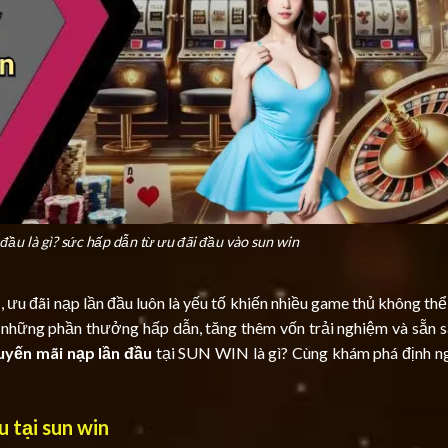
ầu là gì? sức hấp dẫn từ ưu đãi đầu vào sun win
u đãi nạp lần đầu luôn là yếu tố khiến nhiều game thủ không thể
 những phần thưởng hấp dẫn, tăng thêm vốn trải nghiệm và sẵn 
uyến mãi nạp lần đầu
tại SUN WIN là gì? Cùng khám phá định n
 tại sun win