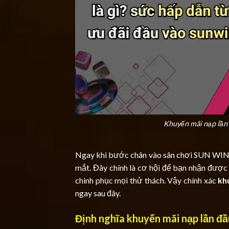
Khuyến mãi nạp lần đ
Ngay khi bước chân vào sân chơi SUN WIN, ư
mắt. Đây chính là cơ hội để bạn nhận được
chinh phục mọi thử thách. Vậy chính xác
kh
ngay sau đây.
Định nghĩa khuyến mãi nạp lần đầu