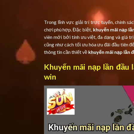
Trong lĩnh vực giải trí trực tuyến, chính sá
chơi phù hợp. Đặc biệt,
khuyến mãi nạp lầ
viên mới bởi tính ưu việt, đa dạng và giá t
cũng như cách tối ưu hóa ưu đãi đầu tiên 
thông tin cần thiết về
khuyến mãi nạp lần 
Khuyến mãi nạp lần đầu l
win