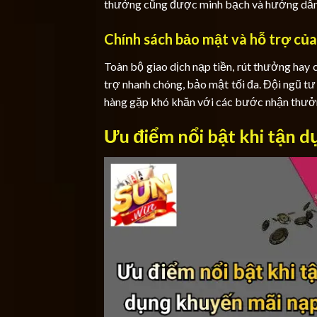
thưởng cũng được minh bạch và hướng dẫn 
Chính sách bảo mật và hỗ trợ của
Toàn bộ giao dịch nạp tiền, rút thưởng hay
trợ nhanh chóng, bảo mật tối đa. Đội ngũ tư 
hàng gặp khó khăn với các bước nhận thưởn
Ưu điểm nổi bật khi tận d