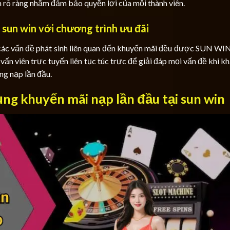
rõ ràng nhằm đảm bảo quyền lợi của mỗi thành viên.
 sun win với chương trình ưu đãi
 các vấn đề phát sinh liên quan đến khuyến mãi đều được SUN WI
vấn viên trực tuyến liên tục túc trực để giải đáp mọi vấn đề khi k
g nạp lần đầu.
ụng khuyến mãi nạp lần đầu tại sun win