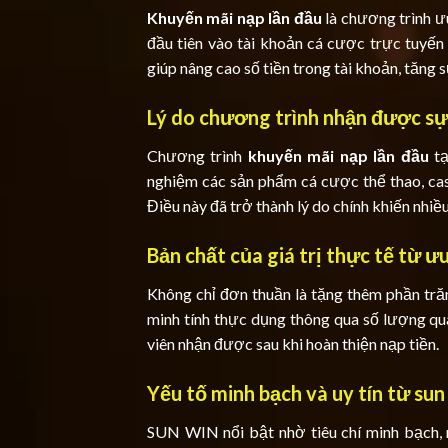
Khuyến mãi nạp lần đầu
là chương trình ư
đầu tiên vào tài khoản cá cược trực tuyến
giúp nâng cao số tiền trong tài khoản, tăng s
Lý do chương trình nhận được sự
Chương trình
khuyến mãi nạp lần đầu
tạ
nghiệm các sản phẩm cá cược thể thao, casi
Điều này đã trở thành lý do chính khiến nhi
Bản chất của giá trị thực tế từ ưu
Không chỉ đơn thuần là tặng thêm phần trăm
minh tính thực dụng thông qua số lượng qu
viên nhận được sau khi hoàn thiện nạp tiền.
Yếu tố minh bạch và uy tín từ su
SUN WIN nổi bật nhờ tiêu chí minh bạch, 