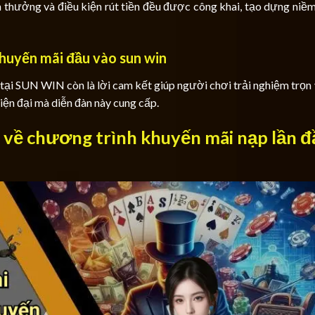
n thưởng và điều kiện rút tiền đều được công khai, tạo dựng niềm
khuyến mãi đầu vào sun win
u tại SUN WIN còn là lời cam kết giúp người chơi trải nghiệm trọn
hiện đại mà diễn đàn này cung cấp.
ết về chương trình khuyến mãi nạp lần 