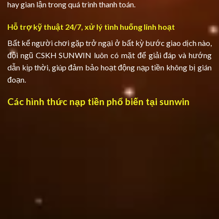
hay gian lận trong quá trình thanh toán.
Hỗ trợ kỹ thuật 24/7, xử lý tình huống linh hoạt
Bất kể người chơi gặp trở ngại ở bất kỳ bước giao dịch nào,
đội ngũ CSKH SUNWIN luôn có mặt để giải đáp và hướng
dẫn kịp thời, giúp đảm bảo hoạt động nạp tiền không bị gián
đoạn.
Các hình thức nạp tiền phổ biến tại sunwin