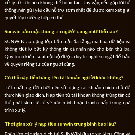
xử lý tức thì nên không thể hoàn tác. Tuy vậy, nếu gặp lỗi hệ
thống, nên gửi yêu cầu hỗ trợ sớm nhất để được xem xét giải
quyết tùy trường hợp cụ thể.
Sunwin bảo mật thông tin người dùng như thế nào?
SUNWIN áp dụng lớp bảo mật đa tầng, mã hóa dữ liệu và
không tiết lộ bất kỳ thông tin cá nhân nào cho bên thứ ba.
Quy trình kiểm soát nội bộ được duy trì nghiêm ngặt để bảo
vệ quyền riêng tư của người dùng.
Có thể nạp tiền bằng tên tài khoản người khác không?
Tốt nhất, người chơi nên sử dụng tài khoản chính chủ để
thực hiện giao dịch. Nạp tiền từ tài khoản không trùng tên có
thể phát sinh sự cố về xác minh hoặc tranh chấp trong quá
trình xử lý.
Thời gian xử lý nạp tiền sunwin trung bình bao lâu?
Phần lớn các giao dịch tại SUNWIN được xử lý tự động và