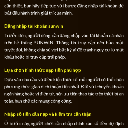
cần thiết, bạn hãy tiếp tục với bước đăng nhập tài khoản để
bắt đầu hành trình giải trí của mình.
Đăng nhập tài khoản sunwin
Trước tiên, người dùng cần đăng nhập vào tài khoản cá nhân
trên hệ thống SUNWIN. Thông tin truy cập nên bảo mật
tuyệt đối, không chia sẻ với bất kỳ ai để tránh nguy cơ lộ mật
khẩu hoặc bị truy cập trái phép.
Lựa chọn hình thức nạp tiền phù hợp
Dựa vào nhu cầu và điều kiện thực tế, mỗi người có thể chọn
phương thức giao dịch thuận tiện nhất. Đối với chuyển khoản
ngân hàng hoặc ví điện tử, nên ưu tiên thao tác trên thiết bị an
toàn, hạn chế các mạng công cộng.
Nhập số tiền cần nạp và kiểm tra cẩn thận
Ở bước này, người chơi cần nhập chính xác số tiền dự định