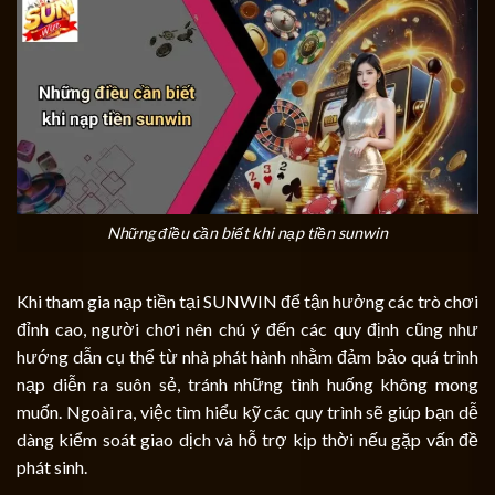
Những điều cần biết khi nạp tiền sunwin
Khi tham gia nạp tiền tại SUNWIN để tận hưởng các trò chơi
đỉnh cao, người chơi nên chú ý đến các quy định cũng như
hướng dẫn cụ thể từ nhà phát hành nhằm đảm bảo quá trình
nạp diễn ra suôn sẻ, tránh những tình huống không mong
muốn. Ngoài ra, việc tìm hiểu kỹ các quy trình sẽ giúp bạn dễ
dàng kiểm soát giao dịch và hỗ trợ kịp thời nếu gặp vấn đề
phát sinh.